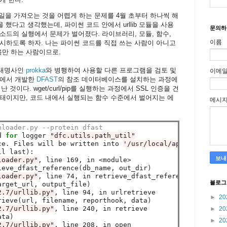
 파일을 가져오는 것을 어렵게 하는 문제를 4월 초부터 하나씩 해
 했다고 생각했는데, 파이썬 코드 안에서 urllib 모듈을 사용
문의하
 메소드의 실행에서 문제가 벌어졌다. 라이브러리, 모듈, 함수,
이름
시하도록 하자. 나는 파이썬 코드를 직접 쓰는 사람이 아니고
만 하는 사람이므로.
 대명사인
prokka
와 병행하여 사용할 다른 프로그램을 검토 및
이메
본에서 개발한
DFAST
의 참조 데이터베이스를 설치하는 과정에
 것이다. wget/curl/pip를 실행하는 과정에서 SSL 인증을 건
태이지만, 코드 내에서 실행되는 함수 수준에서 벌어지는 에
메시
nloader.py --protein dfast
d 
for 
logger 
"dfc.utils.path_util"
ce. Files will be written into 
'/usr/local/apps/dfast_co
ll last
)
:

loader.py"
, line 169, in <module>

ieve_dfast_reference
(
db_name, out_dir
)
loader.py"
, line 74, in retrieve_dfast_reference

블로그
arget_url, output_file
)
2.7/urllib.py"
, line 94, in urlretrieve

►
20
rieve
(
url, filename, reporthook, data
)
2.7/urllib.py"
, line 240, in retrieve

►
20
ata
)
►
20
2.7/urllib.py"
, line 208, in open
