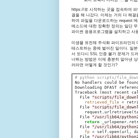
https://로 시작하는 곳을 접속하여
결을 해 나갔다. 이제는 거의 다 해결을
하여 파일을 다운로드하는 request
메소드에 대한 정확한 정의는 일단 무
파이썬 응용프로그램을 설치하고 사용
미생물 유전체 주석화 파이프라인의
테스트하는 중에 벌어진 일이다. 일
서 또다시 SSL 인증 불가 문제가 드러난
너뛰는 방법은 이제 충분히 알아낸 상
러라면 어떻게 할 것인가?
# python scripts/file_dow
No handlers could be foun
Downloading DFAST referen
Traceback 
(
most recent ca
  File 
"scripts/file_down
retrieved_file
=
 retr
  File 
"scripts/file_down
    request.urlretrieve
(
t
  File 
"/usr/lib64/python
return 
_urlopener.ret
  File 
"/usr/lib64/python
fp
=
 self.open
(
url, d
  File 
"/usr/lib64/python