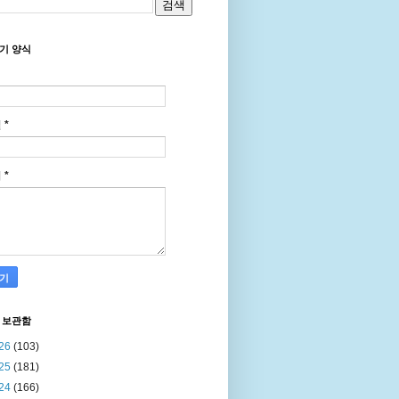
기 양식
일
*
지
*
re/db/protein'
 보관함
26
(103)
25
(181)
24
(166)