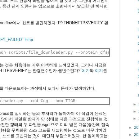
nsa의 루트 인증서 파일을 넣어도 될 것이다. 그런데 어디인지
도 중간 단계 인증서는 없으므로 소만사에서 발급한 것 하나면
erflow에서 힌트를 발견하였다. PYTHONHTTPSVERIFY 환
IFY_FAILED" Error
hon scripts/file_downloader.py --protein dfast
는 것은 처음에는 매우 어색하게 느껴졌었다. 그러나 지금은
HTTPSVERIFY는 환경변수인가 쉘변수인가?
여기
와
여기
를
이스를 다운로드하는 과정에서 또다시 문제가 발생하였다.
nloader.py --cdd Cog --hmm TIGR
►
►
press를 실시하는 등의 후처리가 돌아가야 이 작업이 완료된
►
 않아서 파일을 받다가 만 상태로 다음 과정으로 진행하는 것
전한 형태의 두 파일을 wget으로 미리 받은 다음(중간에 접속
►
20
 명령을 무력화한 소스 코드를 재실행하는 것으로 마무리하였
►
20
서 소스를 고친다는 것이 대단히 부담스러웠다. 한 일이라고는