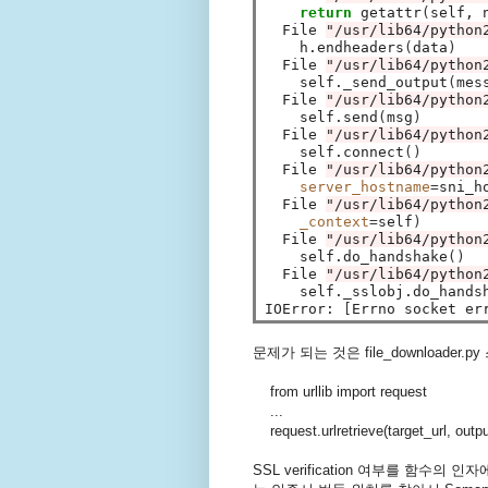
return 
getattr
(
self, 
  File 
"/usr/lib64/python
    h.endheaders
(
data
)
  File 
"/usr/lib64/python
    self._send_output
(
mes
  File 
"/usr/lib64/python
    self.send
(
msg
)
  File 
"/usr/lib64/python
    self.connect
()
  File 
"/usr/lib64/python
server_hostname
=
sni_h
  File 
"/usr/lib64/python
_context
=
self
)
  File 
"/usr/lib64/python
    self.do_handshake
()
  File 
"/usr/lib64/python
    self._sslobj.do_hands
IOError: 
[
Errno socket er
문제가 되는 것은 file_downloader
from urllib import request
...
request.urlretrieve(target_url, output
SSL verification 여부를 함수의