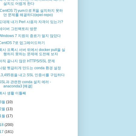
설치도 어렵게 한다
[CentOS 7] yum으로 R을 설치하지 못하
던 문제를 해결하다(epel-repo)
도대체 내가 Perl 사용자 자격이 있는가?
네이버 그린팩토리 방문
Windows 7 지원의 종료가 멀지 않았다
CentOS 7로 업그레이드하기
회사 프록시 서버 뒤에서 docker pull을 실
행하지 못하는 문제에 도전해 보자
아직 끝나지 않은 HTTPS/SSL 문제
사람 헷갈리게 만드는 conda 환경 설정
13,495원을 내고 SSL 인증서를 구입하다
SSL과 관련한 conda 설치 에러 -
anaconda3 [해결]
회사 생활 이틀째
3월
(10)
2월
(13)
1월
(17)
18
(200)
17
(161)