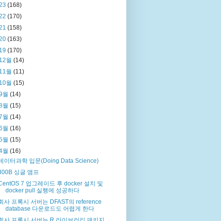
23
(168)
22
(170)
21
(158)
20
(163)
19
(170)
12월
(14)
11월
(11)
10월
(15)
9월
(14)
8월
(15)
7월
(14)
6월
(16)
 failed 
(
_ssl.c:618
)
5월
(15)
4월
(16)
데이터과학 입문(Doing Data Science)
300B 싱글 앰프
CentOS 7 업그레이드 후 docker 설치 및
docker pull 실행에 성공하다
회사 프록시 서버는 DFAST의 reference
database 다운로드도 어렵게 한다
회사 프록시 서버는 R 라이브러리 패키지