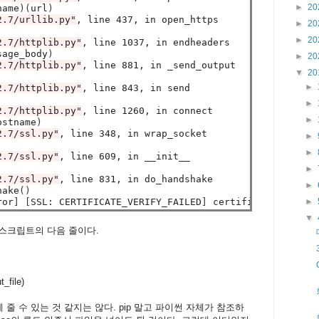
►
20
name
)(
url
)
2.7/urllib.py"
, line 437, in open_https

►
20
►
20
2.7/httplib.py"
, line 1037, in endheaders

sage_body
)
►
20
2.7/httplib.py"
, line 881, in _send_output

▼
20
►
2.7/httplib.py"
, line 843, in send

►
2.7/httplib.py"
, line 1260, in connect

►
ostname
)
2.7/ssl.py"
, line 348, in wrap_socket

►
►
2.7/ssl.py"
, line 609, in __init__

►
2.7/ssl.py"
, line 831, in do_handshake

►
hake
()
ror
]
[
SSL: CERTIFICATE_VERIFY_FAILED
]
 certificate verify
►
▼
.py 스크립트의 다음 줄이다.
_file)
 인자에 줄 수 있는 것 같지는 않다. pip 말고 파이썬 자체가 참조하