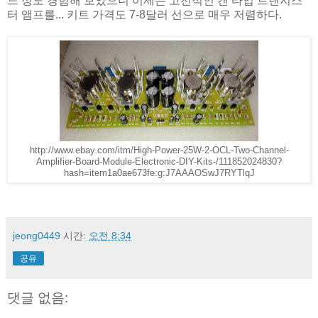
느 정도 경험해 보았으니 이제는 고전적인 캔 타입 트랜지스
터 앰프를... 키트 가격도 7-8달러 선으로 매우 저렴하다.
http://www.ebay.com/itm/High-Power-25W-2-OCL-Two-Channel-
Amplifier-Board-Module-Electronic-DIY-Kits-/111852024830?
hash=item1a0ae673fe:g:J7AAAOSwJ7RYTlqJ
jeong0449
시간:
오전 8:34
공유
댓글 없음: