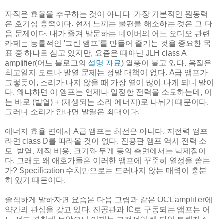
자작은 효율을 추구하는 것이 아니다. 가장 기본적인 원동력
은 호기심 충족이다. 현재 느끼는 불편을 해소하는 것은 그 다
음 문제이다. 내가 즐겨 발문하는 네이버의 어느 오디오 관련
카페는 능률적인 '그린 앰프'를 만들어 즐기는 것을 중요한 목
표 중 하나로 삼고 있지만, 요즘은 때아닌 JLH class A
amplifier(어느 블로그의
설명 자료
) 열풍이 불고 있다. 음질은
최고일지 모르나 발열 문제는 정말 대책이 없다. A급 앰프가
그렇듯이, 소리가 나지 않을 때 가장 열이 많이 나게 되니 말이
다. 왜냐하면 이 앰프는 언제나 일정한 전력을 소모하는데, 이
는 바로 (발열) + (재생되는 소리 에너지)로 나뉘기 떄문이다.
그러니 소리가 안나면 발열은 최대이다.
에너지 효율 면에서 A급 앰프는 최선은 아니다. 저전력 앰프
라면 class D를 따라올 것이 없다. 진공관 앰프 역시 전력 소
모, 발열, 제작 비용, 크기와 무게 등의 측면에서는 낙제점이
다. 그래도 왜 애호가들은 이러한 앰프에 꾸준히 열정을 쏟는
가? Specification 수치만으로는 드러나지 않는 매력이 충분
히 있기 떄문이다.
솔직하게 말하자면 요즘은 다음 그림과 같은 OCL amplifier에
약간의 관심을 갖고 있다. 진공관과 IC로 구동되는 앰프는 어