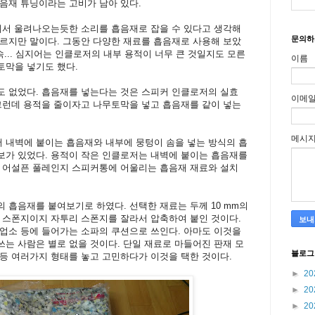
음재 튜닝이라는 고비가 남아 있다.
에서 울려나오는듯한 소리를 흡음재로 잡을 수 있다고 생각해
문의하
르지만 말이다. 그동안 다양한 재료를 흡음재로 사용해 보았
겟속... 심지어는 인클로저의 내부 용적이 너무 큰 것일지도 모른
이름
토막을 넣기도 했다.
도 없었다. 흡음재를 넣는다는 것은 스피커 인클로저의 실효
이메
그런데 용적을 줄이자고 나무토막을 넣고 흡음재를 같이 넣는
메시
 내벽에 붙이는 흡음재와 내부에 뭉텅이 솜을 넣는 방식의 흡
보가 있었다. 용적이 작은 인클로저는 내벽에 붙이는 흡음재를
의 어설픈 풀레인지 스피커통에 어울리는 흡음재 재료와 설치
 흡음재를 붙여보기로 하였다. 선택한 재료는 두께 10 mm의
 스폰지이지 자투리 스폰지를 잘라서 압축하여 붙인 것이다.
업소 등에 들어가는 소파의 쿠션으로 쓰인다. 아마도 이것을
는 사람은 별로 없을 것이다. 단일 재료로 마들어진 판재 모
블로그
등 여러가지 형태를 놓고 고민하다가 이것을 택한 것이다.
►
20
►
20
►
20