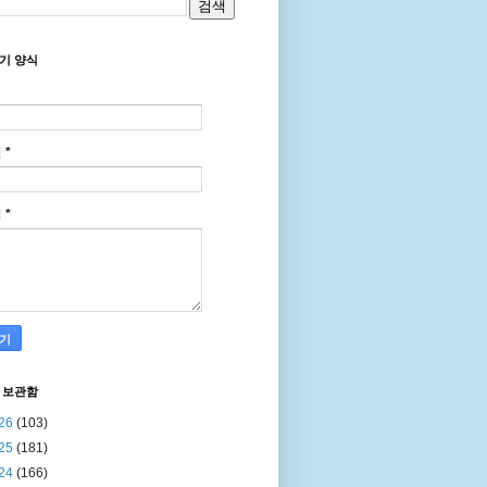
기 양식
일
*
지
*
 보관함
26
(103)
25
(181)
24
(166)