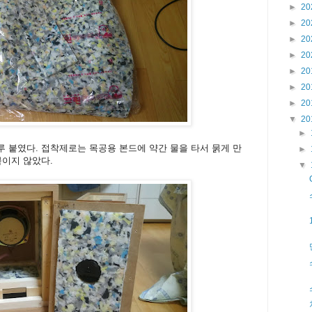
►
20
►
20
►
20
►
20
►
20
►
20
►
20
▼
20
►
 붙였다. 접착제로는 목공용 본드에 약간 물을 타서 묽게 만
►
붙이지 않았다.
▼