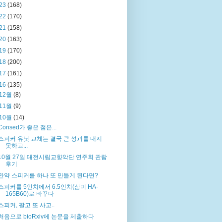
23
(168)
22
(170)
21
(158)
20
(163)
19
(170)
18
(200)
17
(161)
16
(135)
12월
(8)
11월
(9)
10월
(14)
Consed가 좋은 점은...
스피커 유닛 교체는 결국 큰 성과를 내지
못하고...
10월 27일 대전시립교향악단 연주회 관람
후기
만약 스피커를 하나 또 만들게 된다면?
스피커를 5인치에서 6.5인치(삼미 HA-
165B60)로 바꾸다
스피커, 팔고 또 사고..
처음으로 bioRxiv에 논문을 제출하다