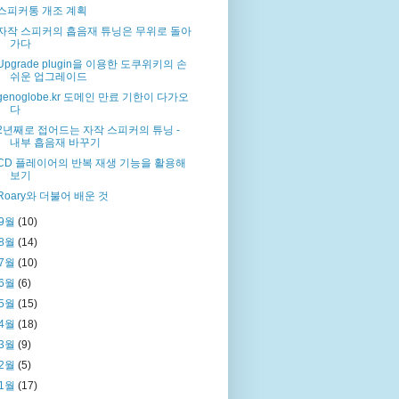
스피커통 개조 계획
자작 스피커의 흡음재 튜닝은 무위로 돌아
가다
Upgrade plugin을 이용한 도쿠위키의 손
쉬운 업그레이드
genoglobe.kr 도메인 만료 기한이 다가오
다
2년째로 접어드는 자작 스피커의 튜닝 -
내부 흡음재 바꾸기
CD 플레이어의 반복 재생 기능을 활용해
보기
Roary와 더불어 배운 것
9월
(10)
8월
(14)
7월
(10)
6월
(6)
5월
(15)
4월
(18)
3월
(9)
2월
(5)
1월
(17)