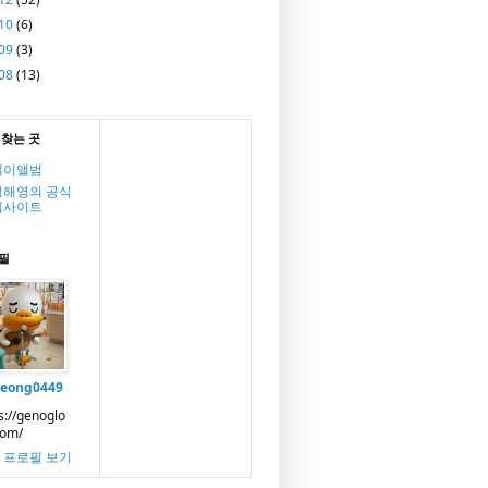
10
(6)
09
(3)
08
(13)
 찾는 곳
제이앨범
정해영의 공식
웹사이트
필
jeong0449
s://genoglo
com/
 프로필 보기