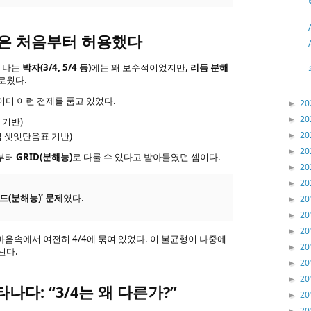
let은 처음부터 허용했다
. 나는
박자(3/4, 5/4 등)
에는 꽤 보수적이었지만,
리듬 분해
로웠다.
이미 이런 전제를 품고 있었다.
20
►
20
►
 기반)
20
T처럼 셋잇단음표 기반)
►
20
►
음부터
GRID(분해능)
로 다룰 수 있다고 받아들였던 셈이다.
20
►
20
►
리드(분해능)’ 문제
였다.
20
►
20
►
20
►
e)는 마음속에서 여전히 4/4에 묶여 있었다. 이 불균형이 나중에
20
►
된다.
20
►
20
►
나다: “3/4는 왜 다른가?”
20
►
20