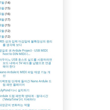
7월
(14)
6월
(15)
5월
(16)
4월
(17)
3월
(15)
2월
(12)
1월
(12)
IRIS 성과 입력 마감일에 불확정성의 원리
를 생각해 보다
옆길로 샌 Ardule Project - USB MIDI
host to DIN MIDI c...
아두이노 USB 호스트 실드를 사용하려면
보드 내에서 5V 패드를 납땜으로 연결
해야 한다
Nano Ardule의 MIDI 파일 재생 기능 개
선
리팩토링 단계에 들어간 Nano Ardule 드
럼 패턴 플레이어
LilyPond 다시 설치하기
Ardule 드럼 패턴학 생태계 - 절대시간
('MetaTime')이 지배하다
대장균의 변화하는 역할