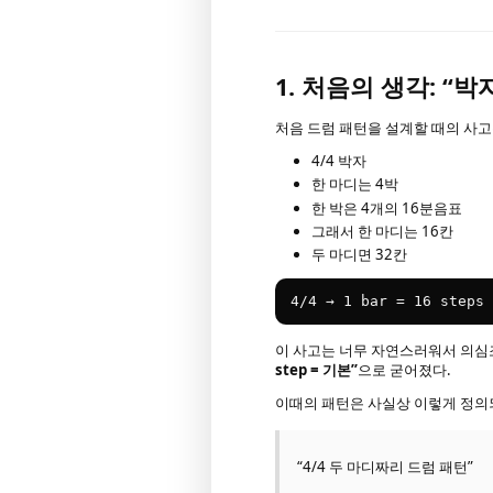
1. 처음의 생각: “
처음 드럼 패턴을 설계할 때의 사
4/4 박자
한 마디는 4박
한 박은 4개의 16분음표
그래서 한 마디는 16칸
두 마디면 32칸
4
/
4
 → 
1
 bar = 
16
 steps 
이 사고는 너무 자연스러워서 의심조
step = 기본”
으로 굳어졌다.
이때의 패턴은 사실상 이렇게 정의
“4/4 두 마디짜리 드럼 패턴”