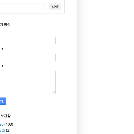
기 양식
일
*
지
*
 보관함
26
(103)
8월
(2)