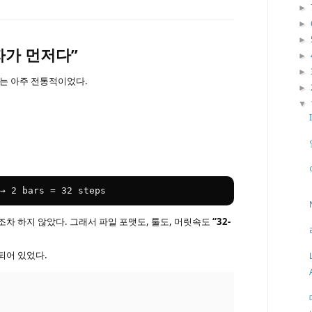
►
►
►
박자가 먼저다”
►
►
고는 아주 전통적이었다.
►
▼
→ 
2
 bars = 
32
 steps
차 하지 않았다. 그래서 파일 포맷도, 툴도, 머릿속도
“32-
되어 있었다.