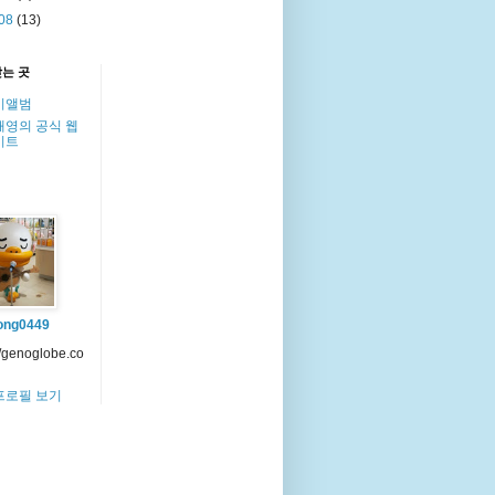
08
(13)
찾는 곳
이앨범
해영의 공식 웹
이트
ong0449
//genoglobe.co
프로필 보기