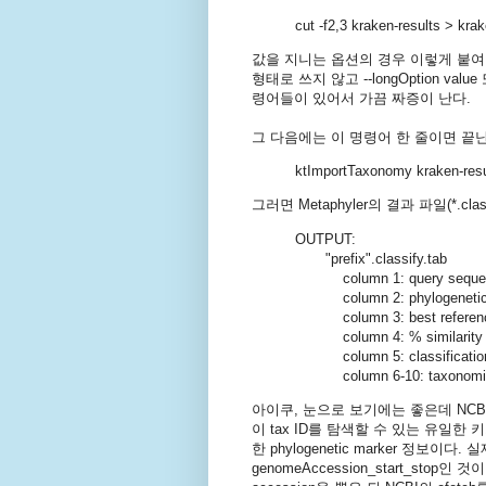
cut -f2,3 kraken-results > kra
값을 지니는 옵션의 경우 이렇게 붙여 쓸 
형태로 쓰지 않고 --longOption val
령어들이 있어서 가끔 짜증이 난다.
그 다음에는 이 명령어 한 줄이면 끝난
ktImportTaxonomy kraken-resul
그러면 Metaphyler의 결과 파일(*.cl
OUTPUT:
"prefix".classify.tab
column 1: query sequen
column 2: phylogenetic 
column 3: best reference
column 4: % similarity wi
column 5: classification
column 6-10: taxonomic lab
아이쿠, 눈으로 보기에는 좋은데 NCB
이 tax ID를 탐색할 수 있는 유일한 키가
한 phylogenetic marker 정보이다.
genomeAccession_start_sto