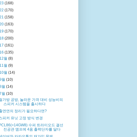
23
(168)
22
(170)
21
(158)
20
(163)
19
(170)
18
(200)
17
(161)
16
(135)
12월
(8)
11월
(9)
10월
(14)
9월
(10)
8월
(14)
7월
(10)
철가방 공방, 놀라운 가격 대비 성능비의
스피커 시스템을 출시하다
출연연의 정리가 필요하다면?
스피커 유닛 고정 방식 변경
PCL86(=14GW8) 수퍼 트라이오드 결선
진공관 앰프에 4옴 출력단자를 달다
네이버와 카카오톡의 재가입 문제