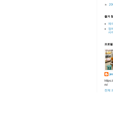
►
20
즐겨 
제
정
사
프로필
je
https:
m/
전체 