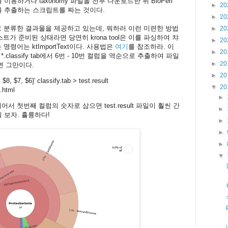
ch를 이용하거나 taxonomy 파일을 전부 다운로드한 뒤 BioPerl
►
20
 id를 추출하는 스크립트를 짜는 것이다.
►
20
적으로 분류한 결과물을 제공하고 있는데, 뭐하러 이런 미련한 방법
►
20
가 준비된 상태라면 당연히 krona tool은 이를 파싱하여 챠
►
20
명령어는 ktImportText이다. 사용법은
여기
를 참조하라. 이
►
20
 *.classify tab에서 6번 - 10번 컬럼을 역순으로 추출하여 파일
►
20
하면 그만이다.
►
20
$8, $7, $6}' classify.tab > test.result
▼
20
t.html
►
서 첫번째 컬럼의 숫자로 삼으면 test.result 파일이 훨씬 간
►
띄워 보자. 휼륭하다!
►
►
►
▼