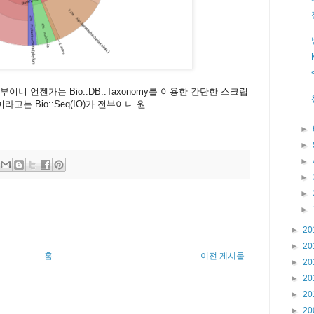
부이니 언젠가는 Bio::DB::Taxonomy를 이용한 간단한 스크립
는 Bio::Seq(IO)가 전부이니 원...
►
►
►
►
►
►
►
20
►
20
홈
이전 게시물
►
20
►
20
►
20
►
20