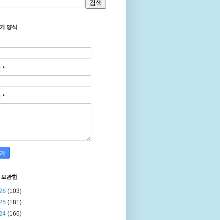
기 양식
일
*
지
*
 보관함
26
(103)
25
(181)
24
(166)