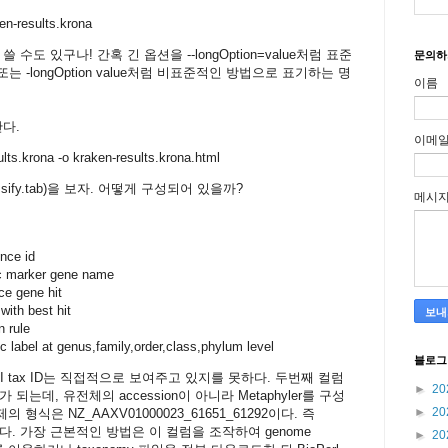
ken-results.krona
수도 있구나! 간혹 긴 옵션을 --longOption=value처럼 표준
문의하
ue 또는 -longOption value처럼 비표준적인 방법으로 표기하는 명
이름
다.
이메
ts.krona -o kraken-results.krona.html
assify.tab)을 보자. 어떻게 구성되어 있을까?
메시
ce id
marker gene name
 gene hit
th best hit
 rule
el at genus,family,order,class,phylum level
블로그
I tax ID는 직접적으로 보여주고 있지를 못하다. 두번째 컬럼
►
20
 되는데, 유전체의 accession이 아니라 Metaphyler를 구성
►
20
 실제의 형식은 NZ_AAXV01000023_61651_61292이다. 즉
p인 것이다. 가장 근본적인 방법은 이 컬럼을 조작하여 genome
►
20