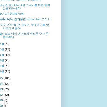
진공관 앰프에서 4옴 스피커를 위한 출력
선을 찾아내다
방선균(放線菌)이란
Metaphyler 결과물로 krona chart 그리기
<마이너스>의 손, 또다시 무엇인가를 망
가뜨리고 말다
첼리스트 이상 엔더스와 색소폰 주자 존
콜트레인
6월
(6)
5월
(15)
4월
(18)
3월
(9)
2월
(5)
1월
(17)
15
(186)
14
(122)
13
(82)
12
(52)
10
(6)
09
(3)