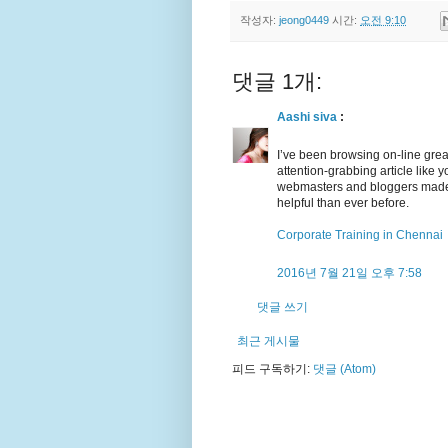
작성자:
jeong0449
시간:
오전 9:10
댓글 1개:
Aashi siva
:
I’ve been browsing on-line grea
attention-grabbing article like you
webmasters and bloggers made g
helpful than ever before.
Corporate Training in Chennai
2016년 7월 21일 오후 7:58
댓글 쓰기
최근 게시물
피드 구독하기:
댓글 (Atom)