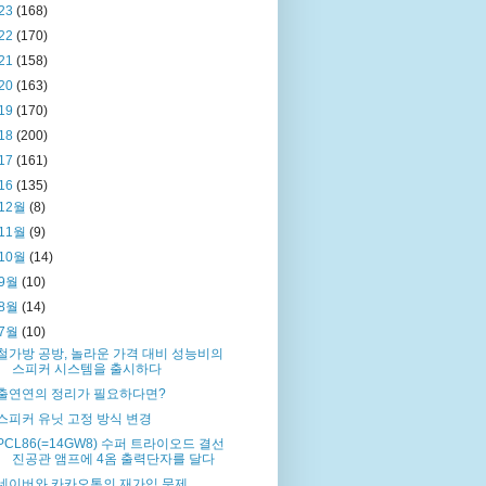
23
(168)
22
(170)
21
(158)
20
(163)
19
(170)
18
(200)
17
(161)
16
(135)
12월
(8)
11월
(9)
10월
(14)
9월
(10)
8월
(14)
7월
(10)
철가방 공방, 놀라운 가격 대비 성능비의
스피커 시스템을 출시하다
출연연의 정리가 필요하다면?
스피커 유닛 고정 방식 변경
PCL86(=14GW8) 수퍼 트라이오드 결선
진공관 앰프에 4옴 출력단자를 달다
네이버와 카카오톡의 재가입 문제