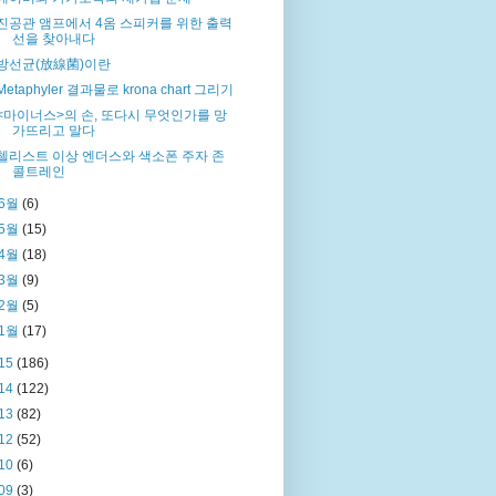
진공관 앰프에서 4옴 스피커를 위한 출력
선을 찾아내다
방선균(放線菌)이란
Metaphyler 결과물로 krona chart 그리기
<마이너스>의 손, 또다시 무엇인가를 망
가뜨리고 말다
첼리스트 이상 엔더스와 색소폰 주자 존
콜트레인
6월
(6)
5월
(15)
4월
(18)
3월
(9)
2월
(5)
1월
(17)
15
(186)
14
(122)
13
(82)
12
(52)
10
(6)
09
(3)