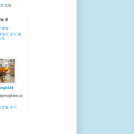
08
(13)
찾는 곳
이앨범
해영의 공식 웹
이트
ong0449
//genoglobe.co
프로필 보기