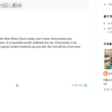
►
20
즐겨 
제
정
사
ter than three hours today, but I never discovered any
rs. It is beautiful worth sufficient for me. Personally, if all
프로필
ood content material as you did, the net will be a lot more
je
https:
m/
홈
이전 게시물
전체 