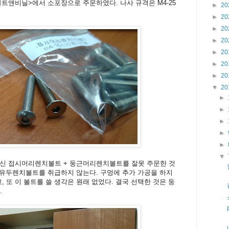
트앤비닐>에서 소포장으로 주문하였다. 나사 규격은 M4-25
►
20
►
20
►
20
►
20
►
20
►
20
►
20
▼
20
►
►
►
►
►
▼
신 접시머리렌치볼트 + 둥근머리렌치볼트를 잘못 주문한 것
 유두렌치볼트를 취급하지 않는다. 구멍에 추가 가공을 하지
 또 이 볼트를 쓸 생각은 원래 없었다. 결국 선택한 것은 둥
.