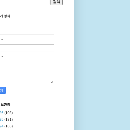
기 양식
일
*
지
*
 보관함
26
(103)
25
(181)
24
(166)