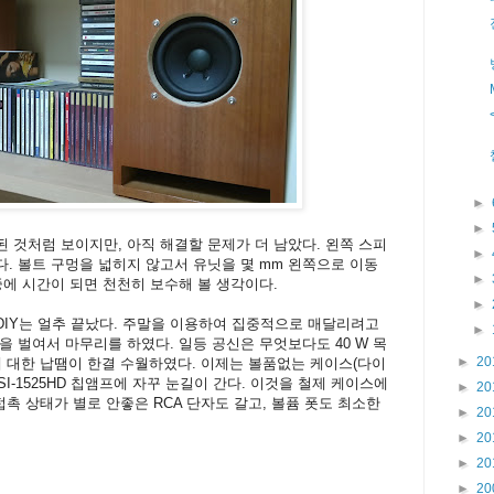
►
►
 것처럼 보이지만, 아직 해결할 문제가 더 남았다. 왼쪽 스피
►
. 볼트 구멍을 넓히지 않고서 유닛을 몇 mm 왼쪽으로 이동
►
중에 시간이 되면 천천히 보수해 볼 생각이다.
►
IY는 얼추 끝났다. 주말을 이용하여 집중적으로 매달리려고
►
을 벌여서 마무리를 하였다. 일등 공신은 무엇보다도 40 W 목
►
20
 대한 납땜이 한결 수월하였다. 이제는 볼품없는 케이스(다이
 SI-1525HD 칩앰프에 자꾸 눈길이 간다. 이것을 철제 케이스에
►
20
촉 상태가 별로 안좋은 RCA 단자도 갈고, 볼퓸 폿도 최소한
►
20
►
20
►
20
►
20