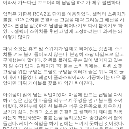
이라서 가느다란 끄트머리에 납땜을 하기가 매우 불편하다.
입력은 기판용 RCA 2조 단자를 이용하였다. 셀렉터 스위치와
볼륨, RCA 단자를 연결하는 그림을 대략 그려놓고 배선을 하
였다. 연결을 잘못하여 납땜을 떼어내기도 다시 붙이기도 하
였다. 셀렉터 스위치를 후면 패널에 고정하려는데 와셔는 왜
이렇게 많지?
파워 소켓은 휴즈 및 스위치가 일체로 되어있는 것인데, 스위
치를 켜도 불이 들어오지 않는다. 분명히 조광 타입으로 알고
구매했는데 말이다. 전원을 올려도 무슨 일이 벌어지고 있는
지 알 수가 없다. 릴레이가 '딱' 붙는 소리 외에는... 파워 소켓
고정을 위한 구멍은 드릴로 구멍을 여러개 뚫은 뒤 니퍼로 끊
어내어 다듬었다. 패널이 플라스틱이라서 가공하기는 매우 좋
았지만 파워 케이블을 꽂을 때 약간 휘어진다.
아쉬움이 많이 남는 작업이었다. 마음에 안드는 납땜을 다시
하고 싶은 간절한 마음을 억누르며 뚜껑을 덮고 볼트를 조여
버렸다. 전면부에 위치한 볼륨은 너무 오른쪽으로 치우쳐서
보기가 싫다. 전원과 소스를 연결하고 셀렉터가 제대로 작동
하는지 확인하였다. 볼륨 놉을 돌려보았다. 중간쯤에서 험이
들린다. 케이스 작업을 하기 전에는 느끼지 못하던 것이었다.