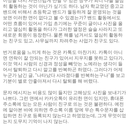
이성을 다시 자연스럽게 만날 수 있는 창구가 되니 다들 열심
히 활동하는 것이 아닌가 싶기도 하다. 남자 학교였던 중고교
밴드에 비해서 초등학교 밴드가 월등하게 잘 운영되는 것을
보면 이러한 면이 없다고 볼 수 있겠는가? 밴드 활동에서도
어떤 흐름이 있어서 가입 초기에는 꾸준이 글이나 사진을 올
리고 열심히 활동을 하다가 그러한 열정은 슬슬 사라지고 또
새로운 회원이 등장한다. 물론 해를 넘겨서도 열심히 활동하
는 친구도 있고, 사무실까지 차려주는 사업가 친구도 있다.
번거로움을 느끼게 하는 것은 카톡도 마찬가지. 카톡이 아니
면 연락이 잘 안되는 친구가 있어서 지우지를 못하고 있다가,
이것 역시 사람의 신경과 정성을 빼앗는 노예라는 생각이 들
어서 탈퇴하고 다시 깔고를 반복하곤 하였다. 그러다가 어제
누군가 남긴 글, "나타났다 사라졌다를 반복하는구나"를 보고
기분이 별로 안좋아져서 다시 탈퇴를 해 버렸다.
문자 메시지는 비용도 많이 들지만 고해상도 사진을 보내기가
나쁘다. 그런 면에서 카카오톡이 유리한 면이 있지만, 휴대폰
주소록에 있는 모든 사람이 친구로 뜨는 것은 불편하다. 예전
에 알아본 바에 의하면 주소록 이름 앞에 무슨 특수문자를 삽
입하면 친구로 등록되지 않는다고 하였었는데, 그게 무엇이었
는지 도무지 기억이 나지 않는다.