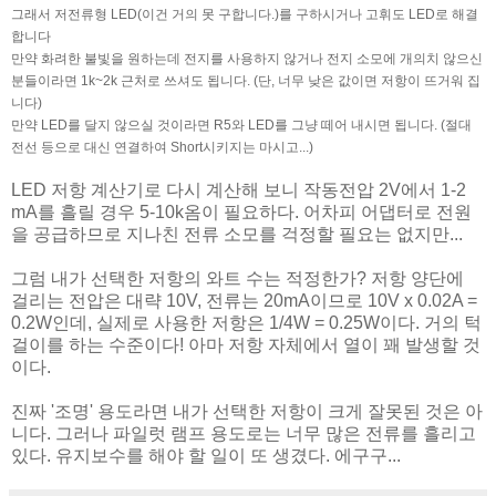
그래서 저전류형 LED(이건 거의 못 구합니다.)를 구하시거나 고휘도 LED로 해결
합니다
만약 화려한 불빛을 원하는데 전지를 사용하지 않거나 전지 소모에 개의치 않으신
분들이라면 1k~2k 근처로 쓰셔도 됩니다. (단, 너무 낮은 값이면 저항이 뜨거워 집
니다)
만약 LED를 달지 않으실 것이라면 R5와 LED를 그냥 떼어 내시면 됩니다. (절대
전선 등으로 대신 연결하여 Short시키지는 마시고...)
LED 저항 계산기로 다시 계산해 보니 작동전압 2V에서 1-2
mA를 흘릴 경우 5-10k옴이 필요하다. 어차피 어댑터로 전원
을 공급하므로 지나친 전류 소모를 걱정할 필요는 없지만...
그럼 내가 선택한 저항의 와트 수는 적정한가? 저항 양단에
걸리는 전압은 대략 10V, 전류는 20mA이므로 10V x 0.02A =
0.2W인데, 실제로 사용한 저항은 1/4W = 0.25W이다. 거의 턱
걸이를 하는 수준이다! 아마 저항 자체에서 열이 꽤 발생할 것
이다.
진짜 '조명' 용도라면 내가 선택한 저항이 크게 잘못된 것은 아
니다. 그러나 파일럿 램프 용도로는 너무 많은 전류를 흘리고
있다. 유지보수를 해야 할 일이 또 생겼다. 에구구...