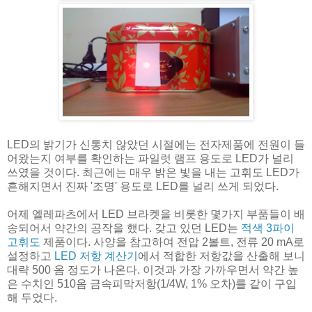
LED의 밝기가 신통치 않았던 시절에는 전자제품에 전원이 들
어왔는지 여부를 확인하는 파일럿 램프 용도로 LED가 널리
쓰였을 것이다. 최근에는 매우 밝은 빛을 내는 고휘도 LED가
흔해지면서 진짜 '조명' 용도로 LED를 널리 쓰게 되었다.
어제 엘레파츠에서 LED 브라켓을 비롯한 몇가지 부품들이 배
송되어서 약간의 공작을 했다. 갖고 있던 LED는
적색 3파이
고휘도
제품이다. 사양을 참고하여 전압 2볼트, 전류 20 mA로
설정하고
LED 저항 계산기
에서 적합한 저항값을 산출해 보니
대략 500 옴 정도가 나온다. 이것과 가장 가까우면서 약간 높
은 수치인 510옴 금속피막저항(1/4W, 1% 오차)를 같이 구입
해 두었다.