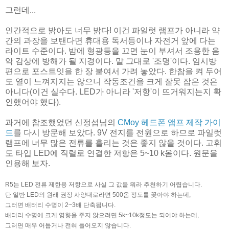
그런데...
인간적으로 밝아도 너무 밝다! 이건 파일럿 램프가 아니라 약
간의 과장을 보탠다면 휴대용 독서등이나 자전거 앞에 다는
라이트 수준이다. 밤에 형광등을 끄면 눈이 부셔서 조용한 음
악 감상에 방해가 될 지경이다. 말 그대로 '조명'이다. 임시방
편으로 포스트잇을 한 장 붙여서 가려 놓았다. 한참을 켜 두어
도 열이 느껴지지는 않으니 작동조건을 크게 잘못 잡은 것은
아니다(이건 실수다. LED가 아니라 '저항'이 뜨거워지는지 확
인했어야 했다).
과거에 참조했었던 신정섭님의
CMoy 헤드폰 앰프 제작 가이
드
를 다시 방문해 보았다. 9V 전지를 전원으로 하므로 파일럿
램프에 너무 많은 전류를 흘리는 것은 좋지 않을 것이다. 고휘
도 타입 LED에 직렬로 연결한 저항은 5~10 k옴이다. 원문을
인용해 보자.
R5는 LED 전류 제한용 저항으로 사실 그 값을 뭐라 추천하기 어렵습니다.
단 일반 LED의 원래 권장 사양대로라면 500옴 정도를 꽂아야 하는데,
그러면 배터리 수명이 2~3배 단축됩니다.
배터리 수명에 크게 영향을 주지 않으려면 5k~10k정도는 되어야 하는데,
그러면 매우 어둡거나 전혀 들어오지 않습니다.