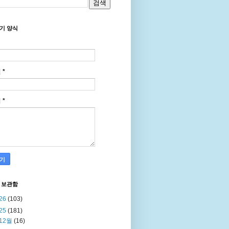
기 양식
일
*
지
*
 보관함
26
(103)
25
(181)
12월
(16)