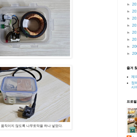
►
20
►
20
►
20
►
20
►
20
►
20
►
20
►
20
즐겨 
제
정
사
프로필
움직이지 않도록 나무토막을 하나 넣었다.