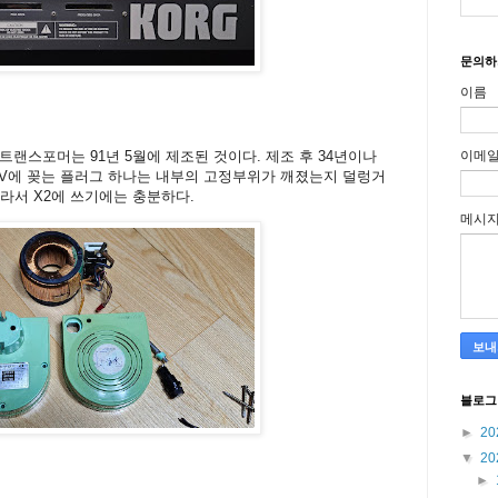
문의하
이름
이메
랜스포머는 91년 5월에 제조된 것이다. 제조 후 34년이나
20V에 꽂는 플러그 하나는 내부의 고정부위가 깨졌는지 덜렁거
5A라서 X2에 쓰기에는 충분하다.
메시
블로그
►
20
▼
20
►