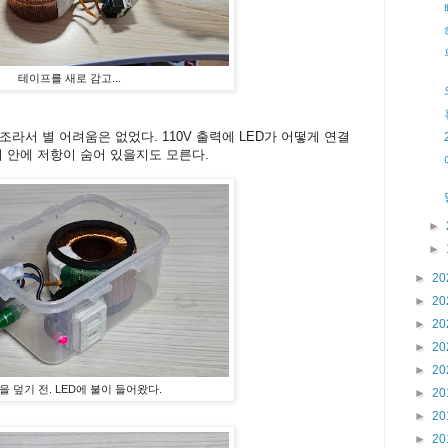
테이프를 새로 감고...
라서 별 어려움은 없었다. 110V 출력에 LED가 어떻게 연결
피 안에 저항이 숨어 있을지도 모른다.
►
►
►
20
►
20
►
20
►
20
►
20
을 덮기 전. LED에 불이 들어왔다.
►
20
►
20
►
20