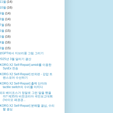
11월
(14)
10월
(16)
9월
(14)
8월
(14)
7월
(15)
6월
(15)
5월
(16)
4월
(16)
3월
(15)
챗GPT에서 지브리풍 그림 그리기
2025년 3월 달리기 결산
[KORG X2 Self-Repair] amidi를 이용한
SysEx 전송
[KORG X2 Self-Repair] 번외편 - 강압 트
랜스포머 수선하기
[KORG X2 Self-Repair] 출력 단자와
tactile switch의 수리를 마치다
제프 베이조스가 정말로 그런 말을 했을
까? 제35차 비전코리아 국민보고대회
('바이오 패권경...
[KORG X2 Self-Repair] 분해할 결심, 수리
할 결심