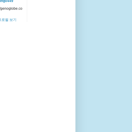
ong0449
//genoglobe.co
프로필 보기