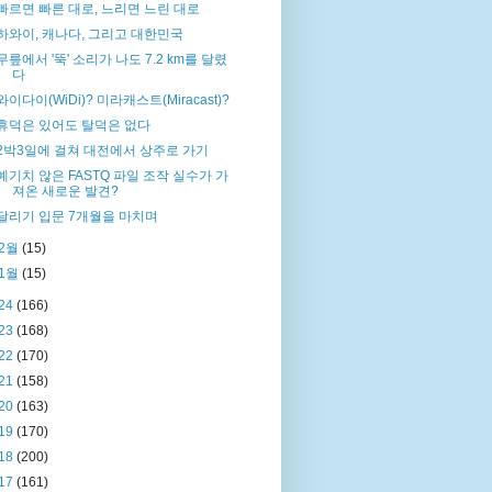
빠르면 빠른 대로, 느리면 느린 대로
하와이, 캐나다, 그리고 대한민국
무릎에서 '뚝' 소리가 나도 7.2 km를 달렸
다
와이다이(WiDi)? 미라캐스트(Miracast)?
휴덕은 있어도 탈덕은 없다
2박3일에 걸쳐 대전에서 상주로 가기
예기치 않은 FASTQ 파일 조작 실수가 가
져온 새로운 발견?
달리기 입문 7개월을 마치며
2월
(15)
1월
(15)
24
(166)
23
(168)
22
(170)
21
(158)
20
(163)
19
(170)
18
(200)
17
(161)