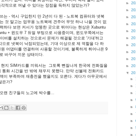
►
20
즉각적으로 꺼낼 수 있다는 장점을 득하지 않았는가?
►
20
는 - 역시 구입한지 만 2년이 다 된 - 노트북 컴퓨터와 넷북
►
20
는 것 말고는 업무용 노트북에 견주어 무엇 하나 나을 것이 없
►
20
하다 보면 커서가 엉뚱한 곳으로 뛰어다는 현상은 Xubuntu
►
20
untu + 윈도우 7 듀얼 부팅으로 사용중이며, 윈도우쪽에서는
이버를 설치하는 것으로서 문제가 해결될 것으로 '기대'하고
►
20
생각으로 넷북이 낙점되었는데, 기대 이상으로 제 역할을 다 하
►
20
전원 어댑터를 연결하여 사용할 것이기에, 불룩하게 튀어나온 9
►
20
터리로 바꾸어 끼운 상태이다.
►
20
 현지 SIM카드를 끼워서는 그토록 뻔질나게 한국에 전화질을
►
20
의 통화 시간을 반 밖에 채우지 못했다. 만약 선불제 전화카드
▼
20
금액이 부족하여 재충전을 했을지도 모른다. 게다가 아무곳에서
►
않은가?
►
오랜 친구들의 노고에 박수를...
►
►
►
►
►
►
►