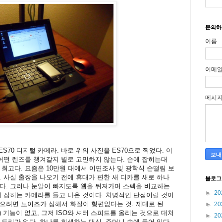
문의하
이름
이메
메시
 ES70 디지털 카메라. 바로 위의 사진을 ES70으로 찍었다. 이
 어떤 렌즈를 챙겨갈지 별로 고민하지 않는다. 손에 잡히는대
 최고다. 요즘은 10만원 대에서 이면조사 및 광학식 손떨림 보
. 사실 출장을 나오기 전에 휴대가 편한 새 디카를 새로 하나
블로그
다. 그러나 눈알이 빠지도록 웹을 뒤져가며 스펙을 비교하는
►
20
에 잡히는 카메라를 들고 나온 것이다. 치명적인 단점이랄 것이
으려면 노이즈가 심해서 화질이 형편없다는 것. 제대로 된
►
20
떨림 방지) 기능이 없고, 그저 ISO와 셔터 스피드를 올리는 것으로 대처
►
20
 도리가 없다. 하나를 희생하는 대신, 주머니 속에 들어 있다