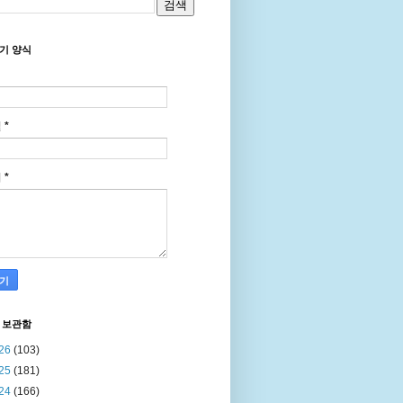
기 양식
일
*
지
*
 보관함
26
(103)
25
(181)
24
(166)