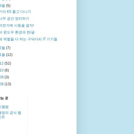
3월
(5)
기아 K5 몰고 다니기
사무 공간 정리하기
자전거에 시동을 걸자!
비 윈도우 환경과 한/글
제 역할을 다 하는 구닥다리 IT 기기들
2월
(7)
1월
(12)
12
(52)
10
(6)
09
(3)
08
(13)
찾는 곳
이앨범
해영의 공식 웹
이트