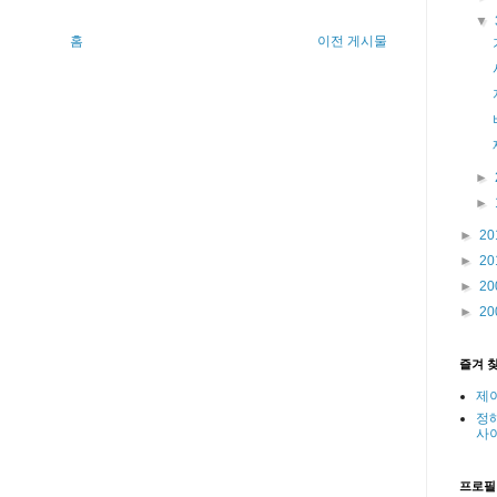
▼
홈
이전 게시물
►
►
►
20
►
20
►
20
►
20
즐겨 
제
정
사
프로필