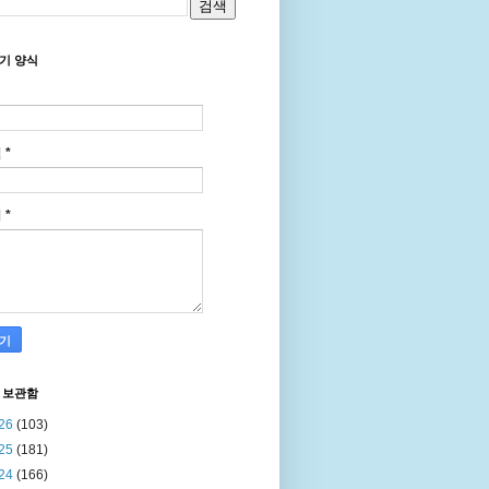
기 양식
일
*
지
*
 보관함
26
(103)
25
(181)
24
(166)