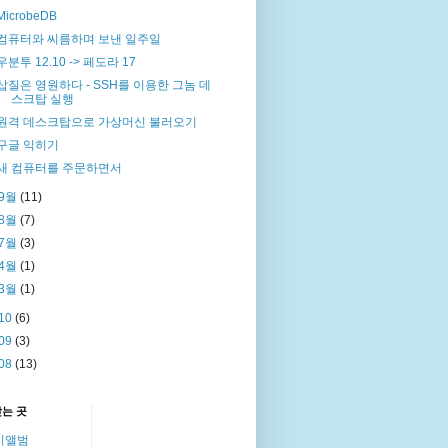
MicrobeDB
컴퓨터와 씨름하며 보낸 일주일
우분투 12.10 -> 페도라 17
삽질은 영원하다 - SSH를 이용한 그놈 데
스크탑 실행
원격 데스크탑으로 가상머신 불러오기
구글 익히기
새 컴퓨터를 주문하면서
9월
(11)
8월
(7)
7월
(3)
4월
(1)
3월
(1)
10
(6)
09
(3)
08
(13)
찾는 곳
이앨범