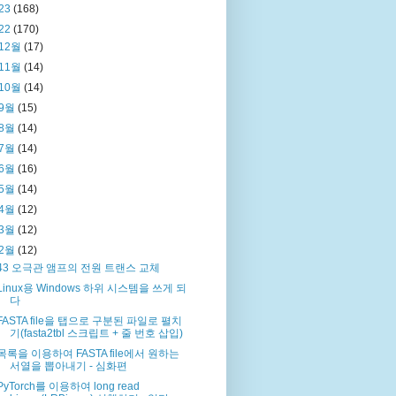
23
(168)
22
(170)
12월
(17)
11월
(14)
10월
(14)
9월
(15)
8월
(14)
7월
(14)
6월
(16)
5월
(14)
4월
(12)
3월
(12)
2월
(12)
43 오극관 앰프의 전원 트랜스 교체
Linux용 Windows 하위 시스템을 쓰게 되
다
FASTA file을 탭으로 구분된 파일로 펼치
기(fasta2tbl 스크립트 + 줄 번호 삽입)
목록을 이용하여 FASTA file에서 원하는
서열을 뽑아내기 - 심화편
PyTorch를 이용하여 long read