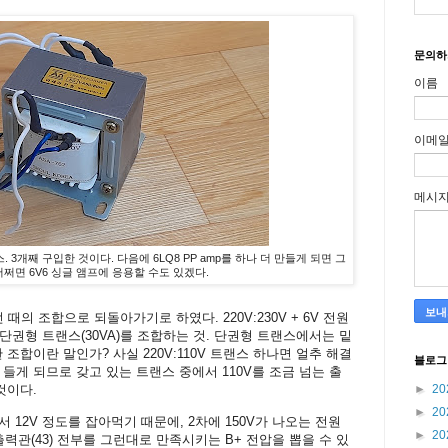
문의하
이름
이메
메시
랜스. 3개째 구입한 것이다. 다음에 6LQ8 PP amp를 하나 더 만들게 되면 그
어쩌면 6V6 싱글 앰프에 응용할 수도 있겠다.
때의 조합으로 되돌아가기로 하였다. 220V:230V + 6V 전원
V 단권형 트랜스(30VA)를 조합하는 것. 단권형 트랜스에서는 밑
조합이란 말인가? 사실 220V:110V 트랜스 하나면 얼추 해결
블로그
들게 되므로 갖고 있는 트랜스 중에서 110V를 조금 넘는 출
►
20
것이다.
►
20
 12V 정도를 잡아먹기 때문에, 2차에 150V가 나오는 전원
►
20
출력관(43) 전부를 그런대로 만족시키는 B+ 전압을 뽑을 수 있