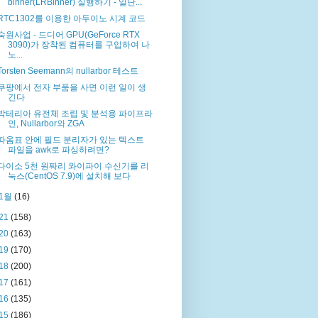
binner(LRBinner) 실행하기 - 일단...
RTC1302를 이용한 아두이노 시계 코드
숙원사업 - 드디어 GPU(GeForce RTX
3090)가 장착된 컴퓨터를 구입하여 나
노...
Torsten Seemann의 nullarbor 테스트
쿠팡에서 전자 부품을 사면 이런 일이 생
긴다
박테리아 유전체 조립 및 분석용 파이프라
인, Nullarbor와 ZGA
따옴표 안에 필드 분리자가 있는 텍스트
파일을 awk로 파싱하려면?
다이소 5천 원짜리 와이파이 수신기를 리
눅스(CentOS 7.9)에 설치해 보다
1월
(16)
21
(158)
20
(163)
19
(170)
18
(200)
17
(161)
16
(135)
15
(186)