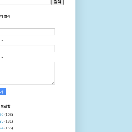
기 양식
일
*
지
*
 보관함
26
(103)
25
(181)
24
(166)