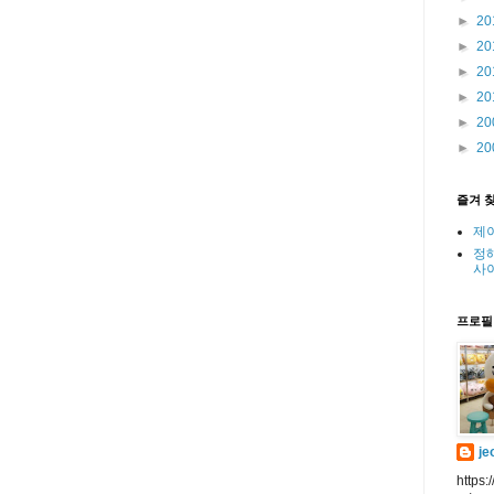
►
20
►
20
►
20
►
20
►
20
►
20
즐겨 
제
정
사
프로필
je
https: