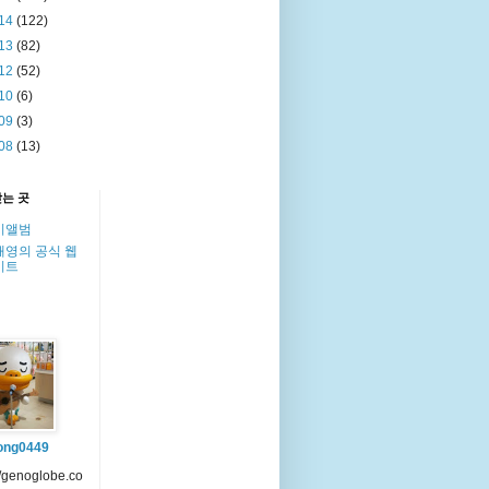
14
(122)
13
(82)
12
(52)
10
(6)
09
(3)
08
(13)
찾는 곳
이앨범
해영의 공식 웹
이트
ong0449
//genoglobe.co