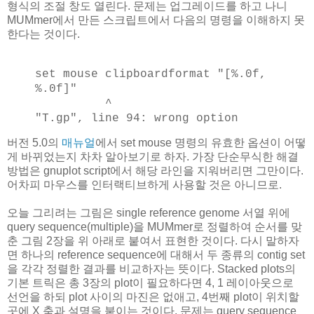
형식의 조절 창도 열린다. 문제는 업그레이드를 하고 나니
MUMmer에서 만든 스크립트에서 다음의 명령을 이해하지 못
한다는 것이다.
set mouse clipboardformat "[%.0f,
%.0f]"
^
"T.gp", line 94: wrong option
버전 5.0의
매뉴얼
에서 set mouse 명령의 유효한 옵션이 어떻
게 바뀌었는지 차차 알아보기로 하자. 가장 단순무식한 해결
방법은 gnuplot script에서 해당 라인을 지워버리면 그만이다.
어차피 마우스를 인터랙티브하게 사용할 것은 아니므로.
오늘 그리려는 그림은 single reference genome 서열 위에
query sequence(multiple)을 MUMmer로 정렬하여 순서를 맞
춘 그림 2장을 위 아래로 붙여서 표현한 것이다. 다시 말하자
면 하나의 reference sequence에 대해서 두 종류의 contig set
을 각각 정렬한 결과를 비교하자는 뜻이다. Stacked plots의
기본 트릭은 총 3장의 plot이 필요하다면 4, 1 레이아웃으로
선언을 하되 plot 사이의 마진은 없애고, 4번째 plot이 위치할
곳에 X 축과 설명을 붙이는 것이다. 문제는 query sequence