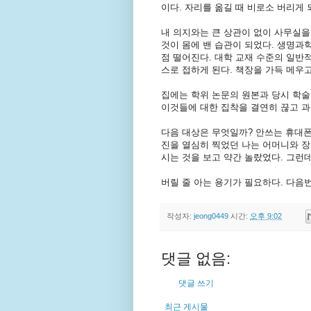
이다. 자리를 옮길 때 비로소 버리게
내 의지와는 큰 상관이 없이 사무실을
것이 몸에 밴 습관이 되었다. 생명과
점 떨어진다. 대학 교재 수준의 일반
스로 접하게 된다. 책장을 가득 메우고
집에는 학위 논문의 원본과 당시 학술
이것들에 대한 집착을 결연히 끊고 과
다음 대상은 무엇일까? 안쓰는 휴대폰
진을 열심히 찍었던 나는 어머니와 장
시는 것을 보고 약간 놀랐었다. 그런데
버릴 줄 아는 용기가 필요하다. 다음번
작성자:
jeong0449
시간:
오후 9:02
댓글 없음:
댓글 쓰기
최근 게시물