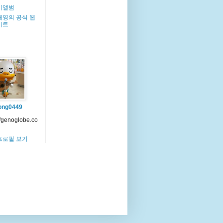
이앨범
해영의 공식 웹
이트
ong0449
//genoglobe.co
프로필 보기