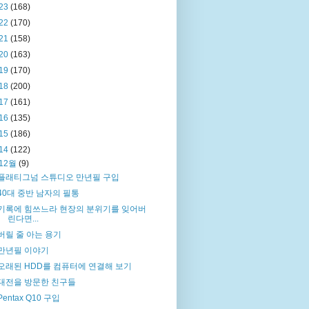
23
(168)
22
(170)
21
(158)
20
(163)
19
(170)
18
(200)
17
(161)
16
(135)
15
(186)
14
(122)
12월
(9)
플래티그넘 스튜디오 만년필 구입
40대 중반 남자의 필통
기록에 힘쓰느라 현장의 분위기를 잊어버
린다면...
버릴 줄 아는 용기
만년필 이야기
오래된 HDD를 컴퓨터에 연결해 보기
대전을 방문한 친구들
Pentax Q10 구입