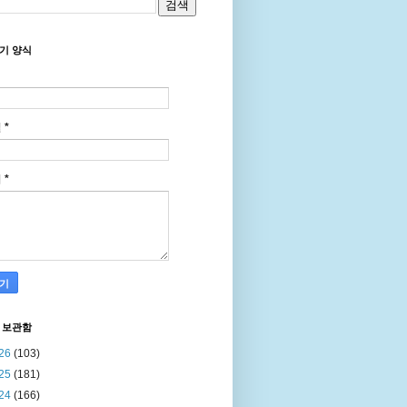
기 양식
일
*
지
*
 보관함
26
(103)
25
(181)
24
(166)