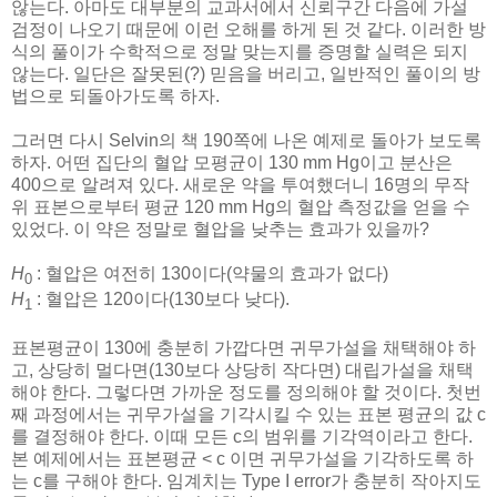
않는다. 아마도 대부분의 교과서에서 신뢰구간 다음에 가설
검정이 나오기 때문에 이런 오해를 하게 된 것 같다. 이러한 방
식의 풀이가 수학적으로 정말 맞는지를 증명할 실력은 되지
않는다. 일단은 잘못된(?) 믿음을 버리고, 일반적인 풀이의 방
법으로 되돌아가도록 하자.
그러면 다시 Selvin의 책 190쪽에 나온 예제로 돌아가 보도록
하자. 어떤 집단의 혈압 모평균이 130 mm Hg이고 분산은
400으로 알려져 있다. 새로운 약을 투여했더니 16명의 무작
위 표본으로부터 평균 120 mm Hg의 혈압 측정값을 얻을 수
있었다. 이 약은 정말로 혈압을 낮추는 효과가 있을까?
H
: 혈압은 여전히 130이다(약물의 효과가 없다)
0
H
: 혈압은 120이다(130보다 낮다).
1
표본평균이 130에 충분히 가깝다면 귀무가설을 채택해야 하
고, 상당히 멀다면(130보다 상당히 작다면) 대립가설을 채택
해야 한다. 그렇다면 가까운 정도를 정의해야 할 것이다. 첫번
째 과정에서는 귀무가설을 기각시킬 수 있는 표본 평균의 값 c
를 결정해야 한다. 이때 모든 c의 범위를 기각역이라고 한다.
본 예제에서는 표본평균 < c 이면 귀무가설을 기각하도록 하
는 c를 구해야 한다. 임계치는 Type I error가 충분히 작아지도