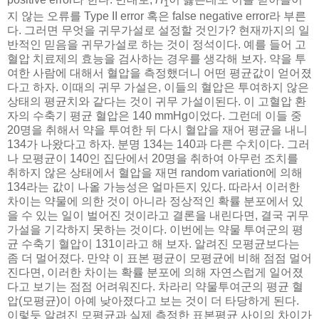
1
지 않는 오류를 Type II error 혹은 false negative error라 부른
다. 그러면 무엇을 귀무가설로 설정할 것인가? 현재까지의 일
반적인 믿음을 귀무가설로 하는 것이 정석이다. 예를 들어 고
혈압 치료제의 효능을 검사하는 경우를 생각해 보자. 약을 투
여한 사람에 대해서 혈압을 측정했더니 어떤 평균값이 얻어졌
다고 하자. 이때의 귀무 가설은, 이들의 혈압은 투여하지 않은
상태의 평균치와 같다는 것이 귀무 가설이된다. 이 고혈압 환
자의 수축기 평균 혈압은 140 mmHg이었다. 그런데 이들 중
20명을 취해서 약을 투여한 뒤 다시 혈압을 재어 평균을 내니
134가 나왔다고 하자. 분명 134는 140과 다른 수치이다. 그러
나 모평균이 140인 집단에서 20명을 취하여 아무런 조치를
취하지 않은 상태에서 혈압을 재면 random variation에 의해
134라는 값이 나올 가능성은 얼마든지 있다. 따라서 이러한
차이는 약물에 의한 것이 아니라 정상적인 확률 분포에서 있
을 수 있는 일이 벌어진 것이라고 결론을 내린다면, 결국 귀무
가설을 기각하지 못하는 것이다. 이번에는 약물 투여군의 평
균 수축기 혈압이 131이라고 해 보자. 알려진 모평균보다는
좀 더 멀어졌다. 만약 이 표본 평균이 모평균에 비해 점점 멀어
진다면, 이러한 차이는 확률 분포에 의해 자연스럽게 일어졌
다고 보기는 점점 어려워진다. 차라리 약물투여군의 평균 혈
압(모평균)이 아예 낮아졌다고 보는 것이 더 타당하게 된다.
이렇듯 알려진 모평균과 실제 측정한 표본평균 사이의 차이가