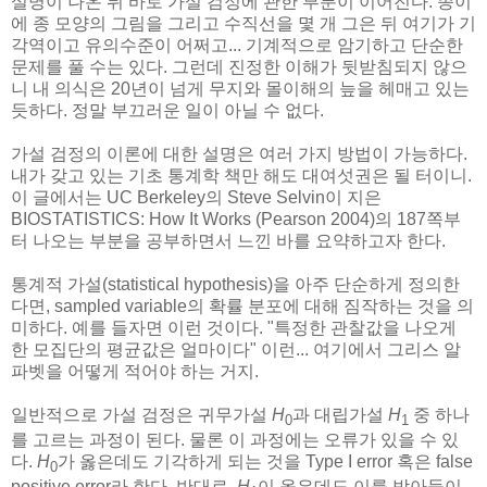
설명이 나온 뒤 바로 가설 검정에 관한 부분이 이어진다. 종이
에 종 모양의 그림을 그리고 수직선을 몇 개 그은 뒤 여기가 기
각역이고 유의수준이 어쩌고... 기계적으로 암기하고 단순한
문제를 풀 수는 있다. 그런데 진정한 이해가 뒷받침되지 않으
니 내 의식은 20년이 넘게 무지와 몰이해의 늪을 헤매고 있는
듯하다. 정말 부끄러운 일이 아닐 수 없다.
가설 검정의 이론에 대한 설명은 여러 가지 방법이 가능하다.
내가 갖고 있는 기초 통계학 책만 해도 대여섯권은 될 터이니.
이 글에서는 UC Berkeley의 Steve Selvin이 지은
BIOSTATISTICS: How It Works (Pearson 2004)의 187쪽부
터 나오는 부분을 공부하면서 느낀 바를 요약하고자 한다.
통계적 가설(statistical hypothesis)을 아주 단순하게 정의한
다면, sampled variable의 확률 분포에 대해 짐작하는 것을 의
미하다. 예를 들자면 이런 것이다. "특정한 관찰값을 나오게
한 모집단의 평균값은 얼마이다" 이런... 여기에서 그리스 알
파벳을 어떻게 적어야 하는 거지.
일반적으로 가설 검정은 귀무가설
H
과 대립가설
H
중 하나
0
1
를 고르는 과정이 된다. 물론 이 과정에는 오류가 있을 수 있
다.
H
가 옳은데도 기각하게 되는 것을 Type I error 혹은 false
0
positive error라 한다. 반대로,
H
이 옳은데도 이를 받아들이