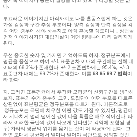
통계학 책에서나 충분히 설명을 하고 있으니 걱정할 것은 없
다.
부끄러운 이야기지만 아직까지도 나를 혼동스럽게 하는 것은
가설 검정과 구간 추정 부분이다. 양측 검정과 단측 검정을 각
각 어떤 경우에 해야 하는지도 아직 혼동할 정도이니... 정답을
먼저 이야기하자면 대립가설이 어떤 형태냐에 따라 달라지게
된다.
우선 중요한 숫자 몇 가지만 기억하도록 하자. 정규분포에서
평균을 중심으로 하여 +/-1 표준편차 이내의 구간에는 전체 데
이터의 68.3%가 존재한다. +/- 2 표준편차에는 95.4%, +/- 3
표준편차 내에는 99.7%가 존재한다. 이를
68-95-99.7 법칙
이
라 한다.
자, 그러면 표본평균에서 추정한 모평균의 신뢰구간을 생각해
보자. 표본의 수가 충분히 크면, 모집단이 어떤 분포를 따르든
상관없이 표본평균은 정규분포를 따르게 된다. 이론적으로
정규분포는 극단에 치우친 어떤 값도 가질 수 있지만, 평균에
서 지나치게 멀리 떨어진 값이 나올 확률은 매우 적어진다. 따
라서 이러한 극단의 값이 나오게 된다면(기각역에 포함될 경
우) 차라리 평균의 위치를 옮기는 것이 더 타당하게 된다. 그
러면 도대체 평균에서 얼마나 멀어야 극단으로 정의할 것인