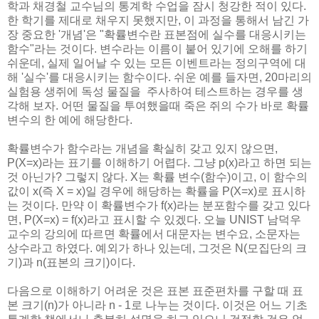
학과 채경철 교수님의 통계학 수업을 잠시 청강한 적이 있다.
한 학기를 제대로 채우지 못했지만, 이 과정을 통해서 남긴 가
장 중요한 '개념'은 "확률변수란 표본점에 실수를 대응시키는
함수"라는 것이다. 변수라는 이름이 붙어 있기에 오해를 하기
쉬운데, 실제 일어날 수 있는 모든 이벤트라는 정의구역에 대
해 '실수'를 대응시키는 함수이다. 쉬운 예를 들자면, 20마리의
실험용 생쥐에 독성 물질을 주사하여 테스트하는 경우를 생
각해 보자. 어떤 물질을 투여했을때 죽은 쥐의 수가 바로 확률
변수의 한 예에 해당한다.
확률변수가 함수라는 개념을 확실히 갖고 있지 않으면,
P(X=x)라는 표기를 이해하기 어렵다. 그냥 p(x)라고 하면 되는
것 아닌가? 그렇지 않다. X는 확률 변수(함수)이고, 이 함수의
값이 x(즉 X = x)일 경우에 해당하는 확률을 P(X=x)로 표시하
는 것이다. 만약 이 확률변수가 f(x)라는 분포함수를 갖고 있다
면, P(X=x) = f(x)라고 표시할 수 있겠다. 오늘 UNIST 남덕우
교수의 강의에 따르면 확률에서 대문자는 변수요, 소문자는
상수라고 하였다. 예외가 하나 있는데, 그것은 N(모집단의 크
기)과 n(표본의 크기)이다.
다음으로 이해하기 어려운 것은 표본 표준편차를 구할 때 표
본 크기(n)가 아니라 n - 1로 나누는 것이다. 이것은 어느 기초