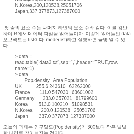
N.Korea,200,120538,25051706
Japan,337,377873,127387000
첫 줄의 요소 수는 나머지 라인의 요소 수와 같다. 이를 감안
하여 R에서 데이터 파일을 읽어들이자. 이렇게 읽어들인 data
오브젝트는 list이다. mode(list)라고 실행하면 금방 알 수 있
다.
> data =
read.table("data3.txt",sep=",",header=TRUE,row.
name=1)
> data
Pop.density Area Population
UK 255.6 243610 62262000
France 111.0 547030 63601002
Germany 233.0 357021 81799600
Korea 513.0 100210 51098531
N.Korea 200.0 120538 25051706
Japan 337.0 377873 127387000
오늘의 과제는 인구밀도(Pop.density)가 300보다 작은 널널
한 나라를 찾아보자는 것이다.